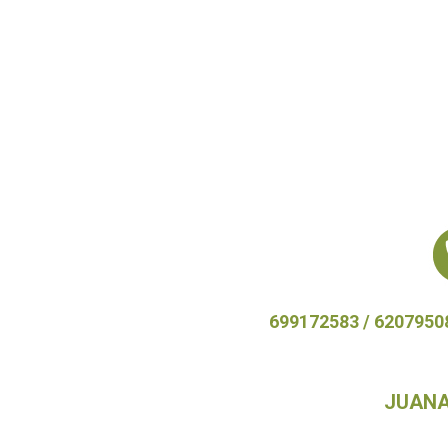
699172583
/
6207950
JUANAN