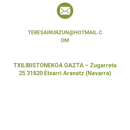
TERESAIRURZUN@HOTMAIL.C
OM
TXILIBISTONEKOA GAZTA – Zugarreta
25 31820 Etxarri Aranatz (Navarra)