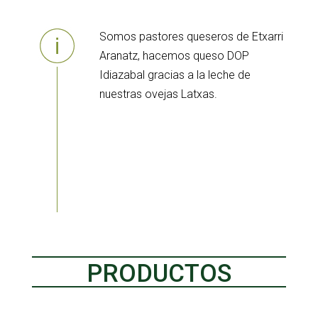
Somos pastores queseros de Etxarri
Aranatz, hacemos queso DOP
Idiazabal gracias a la leche de
nuestras ovejas Latxas.
PRODUCTOS