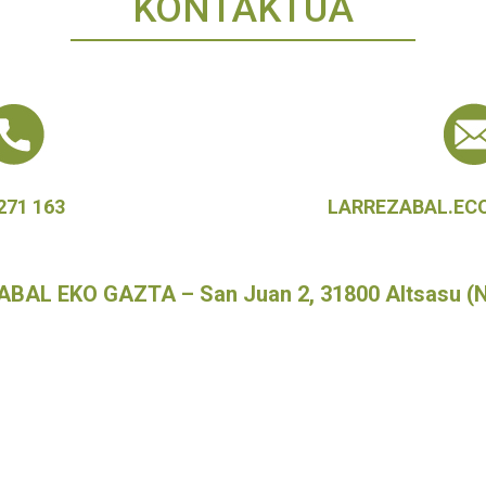
KONTAKTUA
271 163
LARREZABAL.EC
BAL EKO GAZTA – San Juan 2, 31800 Altsasu (N