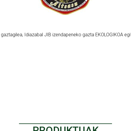
i gaztagilea, Idiazabal JIB izendapeneko gazta EKOLOGIKOA egi
PRODUKTUAK