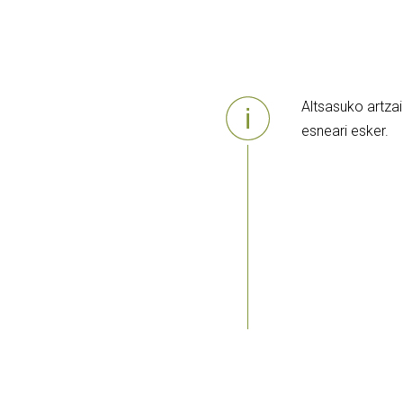
Altsasuko artza
esneari esker.