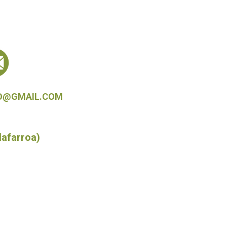
O@GMAIL.COM
afarroa)