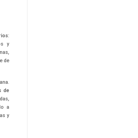
ios
:
os y
nas,
re de
ana.
s de
ndas,
do a
as y