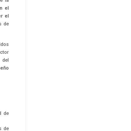
e la
n el
r el
s de
idos
ctor
 del
ueño
l
de
s de