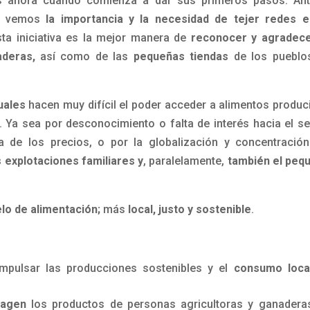
es ahora cuando comienza a dar sus primeros pasos. Ant
do vemos
la importancia y la necesidad de tejer redes e
esta iniciativa es la mejor manera de
reconocer y agradece
aderas,
así como de las
pequeñas tiendas
de los pueblo
tuales
hacen muy difícil el poder acceder a alimentos produc
. Ya sea por desconocimiento o falta de interés hacia el se
a de los precios, o por la globalización y concentración
 explotaciones familiares y
, paralelamente,
también el peq
lo de alimentación;
más
local, justo y sostenible
.
mpulsar las producciones sostenibles y el
consumo loca
magen
los productos de personas agricultoras y ganadera