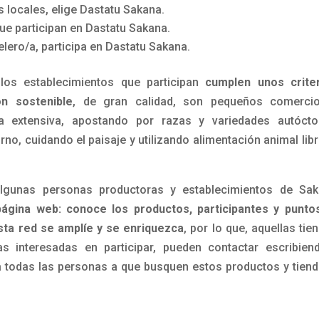
 locales, elige Dastatu Sakana.
que participan en Dastatu Sakana.
lero/a, participa en Dastatu Sakana.
os establecimientos que participan
cumplen unos criter
n sostenible
, de gran calidad, son pequeños comerci
a extensiva, apostando por razas y variedades autócto
no, cuidando el paisaje y utilizando alimentación animal lib
lgunas personas productoras y establecimientos de Sak
ágina web: conoce los productos, participantes y punto
sta red se amplíe y se enriquezca
, por lo que, aquellas tie
s interesadas en participar, pueden contactar escribien
a todas las personas a que busquen estos productos y tiend