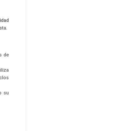
idad
sta.
s de
iliza
iclos
o su